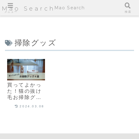
Mao Search
Mao Search
メニュー
検索
掃除グッズ
買ってよかっ
た！猫の抜け
毛お掃除グッ
ズ４選
2024.03.08