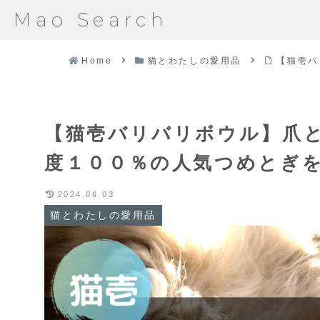
Mao Search
Home
猫とわたしの愛用品
【猫壱バ
【猫壱バリバリボウル】爪
度１００％の人気つめとぎ
2024.06.03
猫とわたしの愛用品