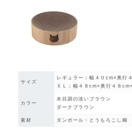
レギュラー：幅４０cm×奥行４
サイズ
ＸＬ：幅４８cm×奥行４８cm
木目調の淡いブラウン
カラー
ダークブラウン
素材
ダンボール・とうもろこし糊