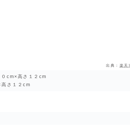
出典：
楽天
０cm×高さ１２cm
×高さ１２cm