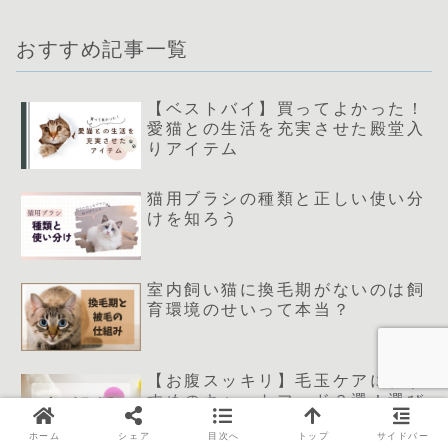
おすすめ記事一覧
【ベストバイ】買ってよかった！
愛猫との生活を充実させた殿堂入
りアイテム
猫用ブラシの種類と正しい使い分
けを知ろう
室内飼い猫に換毛期がないのは飼
育環境のせいって本当？
【お腹スッキリ】毛玉ケアにおす
すめのキャットフード３選！選び
方や注意点まとめ
ホーム
シェア
目次へ
トップ
サイドバー