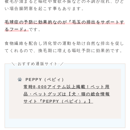
被毛が溜まると嘔吐や食欲不振などの不調が現れ、ひど
い場合腸閉塞を起こす事もあります。
毛球症の予防に効果的なのが『毛玉の排出をサポートす
るフード』
です。
食物繊維を配合し消化管の運動を助け自然な排出を促し
てくれるので、換毛期に増える嘔吐予防に効果的です。
＼ おすすめ通販サイト ／
PEPPY（ペピィ）
常時8,000アイテム以上掲載！ペット用
品・ペットグッズは【犬・猫の総合情報
サイト『PEPPY（ペピイ）』】