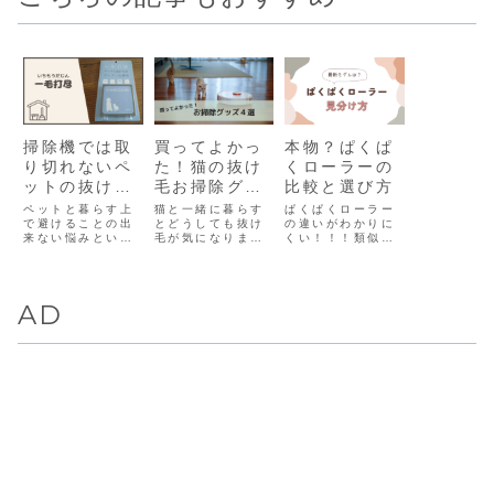
掃除機では取
買ってよかっ
本物？ぱくぱ
り切れないペ
た！猫の抜け
くローラーの
ットの抜け毛
毛お掃除グッ
比較と選び方
を一毛打尽！
ズ４選
ペットと暮らす上
猫と一緒に暮らす
ぱくぱくローラー
で避けることの出
とどうしても抜け
の違いがわかりに
来ない悩みといえ
毛が気になります
くい！！！類似
ば、ペットの抜け
よね。わが家でも
品、模造品、旧
毛対策。特に布地
猫を４匹室内飼い
型、新型、などな
に絡まった抜け毛
しているので、抜
ど一体どれを買え
は掃除機で吸いき
け毛掃除に苦労し
ばいいんだ…本当
AD
れず、粘着テープ
ています。少しサ
に良い商品なので
は一度に何枚も使
ボると床に毛のか
これはもったいな
いますよね。そこ
たまりが落ちてい
い！ということ
で今回は、布地に
ているし、冷暖房
で、本記事では
付着した抜け毛を
器具を使うと抜け
『ぱくぱくローラ
掃除するのに便利
毛が舞い上がり、
ーの特徴や型番の
なお掃除グッズを
鼻がムズムズする
違い』をまとめま
紹介します。以
こともしばし
した。ぱくぱくロ
下
ば…
ーラーの