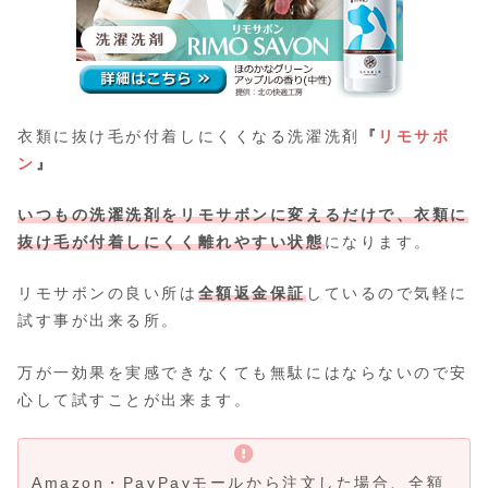
衣類に抜け毛が付着しにくくなる洗濯洗剤
『
リモサボ
ン
』
いつもの洗濯洗剤を
リモサボン
に変えるだけで、
衣類に
抜け毛が付着しにくく離れやすい状態
になります。
リモサボンの良い所は
全額返金保証
しているので気軽に
試す事が出来る所。
万が一効果を実感できなくても無駄にはならないので安
心して試すことが出来ます。
Amazon・PayPayモールから注文した場合、全額