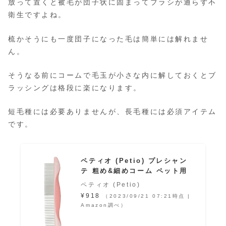
放って置くと被毛が団子状に固まってブラシが通らず不
衛生ですよね。
梳かそうにも一度団子になった毛は簡単には解れませ
ん。
そうなる前にコームで毛玉が小さな内に解しておくとブ
ラッシングは格段に楽になります。
短毛種には必要ありませんが、長毛種には必須アイテム
です。
ペティオ (Petio) プレシャン
テ 粗め&細めコーム ペット用
ペティオ (Petio)
¥918
（2023/09/21 07:21時点 |
Amazon調べ）